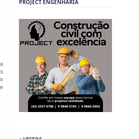
PROJECT ENGENHARIA
 a
as
um
de