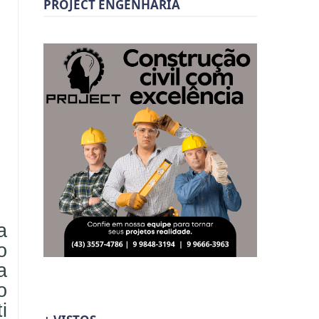
PROJECT ENGENHARIA
a
o
a
o
i