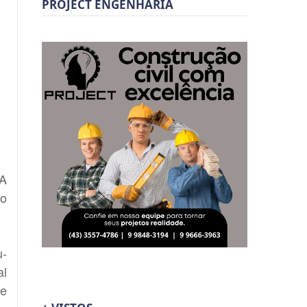
PROJECT ENGENHARIA
 A
no
u-
al
 e