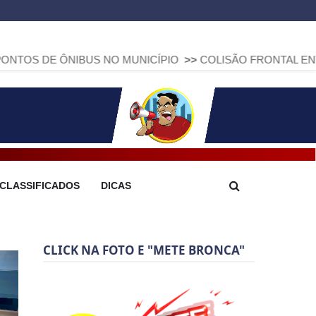
NIBUS NO MUNICÍPIO
>>
COLISÃO FRONTAL ENTRE DUAS FIA
CLASSIFICADOS
DICAS
CLICK NA FOTO E "METE BRONCA"