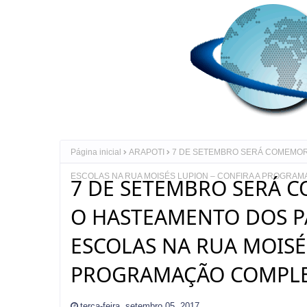
Página inicial
ARAPOTI
7 DE SETEMBRO SERÁ COMEMORA
ESCOLAS NA RUA MOISÉS LUPION – CONFIRA A PROGRA
7 DE SETEMBRO SERÁ 
O HASTEAMENTO DOS PA
ESCOLAS NA RUA MOISÉ
PROGRAMAÇÃO COMPLE
terça-feira, setembro 05, 2017