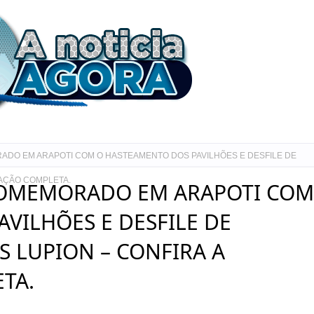
DO EM ARAPOTI COM O HASTEAMENTO DOS PAVILHÕES E DESFILE DE
MAÇÃO COMPLETA.
COMEMORADO EM ARAPOTI COM
VILHÕES E DESFILE DE
S LUPION – CONFIRA A
TA.