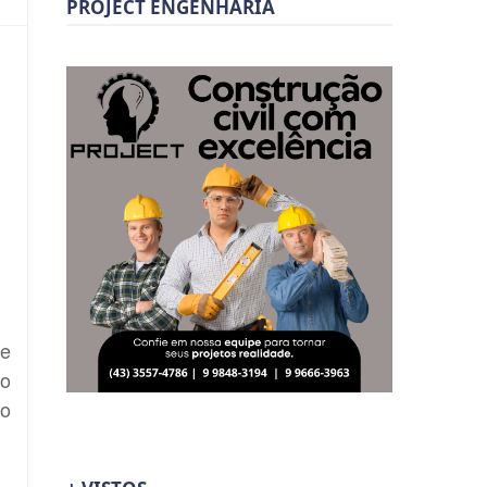
PROJECT ENGENHARIA
de
ão
po