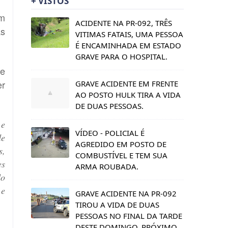
+ VISTOS
em
ACIDENTE NA PR-092, TRÊS
as
VITIMAS FATAIS, UMA PESSOA
É ENCAMINHADA EM ESTADO
GRAVE PARA O HOSPITAL.
le
er
GRAVE ACIDENTE EM FRENTE
AO POSTO HULK TIRA A VIDA
DE DUAS PESSOAS.
 e
VÍDEO - POLICIAL É
de
AGREDIDO EM POSTO DE
s,
COMBUSTÍVEL E TEM SUA
es
ARMA ROUBADA.
do
 e
GRAVE ACIDENTE NA PR-092
TIROU A VIDA DE DUAS
PESSOAS NO FINAL DA TARDE
DESTE DOMINGO, PRÓXIMO