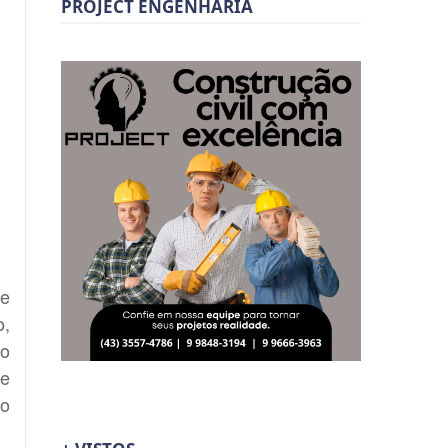
PROJECT ENGENHARIA
se
o,
do
te
ao