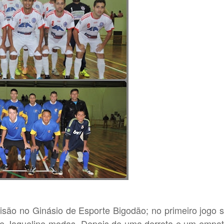
cisão no Ginásio de Esporte Bigodão; no primeiro jogo 
 e Jaqueline modas. Depois de uma derrota e um empa