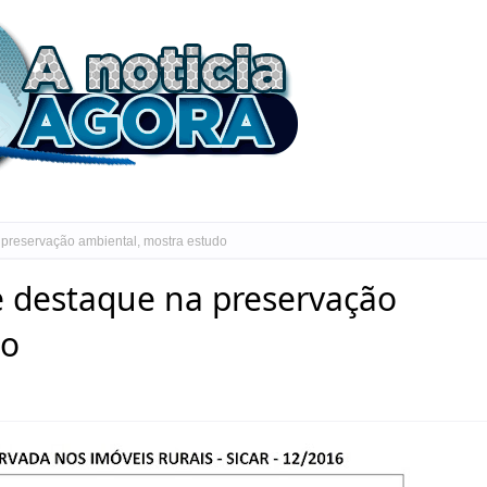
 preservação ambiental, mostra estudo
e destaque na preservação
do