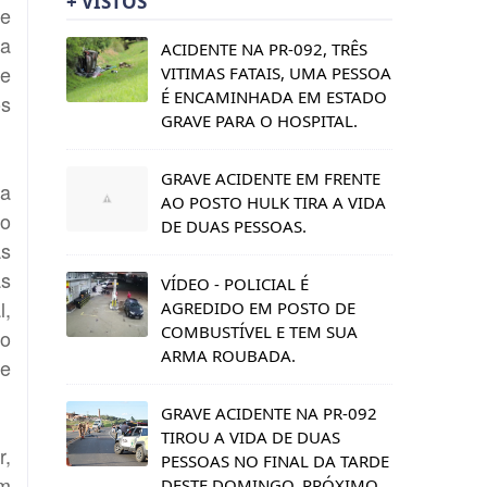
+ VISTOS
de
da
ACIDENTE NA PR-092, TRÊS
de
VITIMAS FATAIS, UMA PESSOA
É ENCAMINHADA EM ESTADO
os
GRAVE PARA O HOSPITAL.
GRAVE ACIDENTE EM FRENTE
pa
AO POSTO HULK TIRA A VIDA
do
DE DUAS PESSOAS.
As
as
VÍDEO - POLICIAL É
l,
AGREDIDO EM POSTO DE
COMBUSTÍVEL E TEM SUA
no
ARMA ROUBADA.
de
GRAVE ACIDENTE NA PR-092
TIROU A VIDA DE DUAS
r,
PESSOAS NO FINAL DA TARDE
em
DESTE DOMINGO, PRÓXIMO