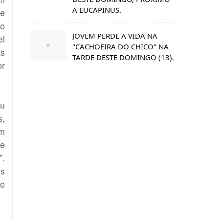
A EUCAPINUS.
de
do
JOVEM PERDE A VIDA NA
el
"CACHOEIRA DO CHICO" NA
as
TARDE DESTE DOMINGO (13).
or
ou
s,
em
de
”.
os
de