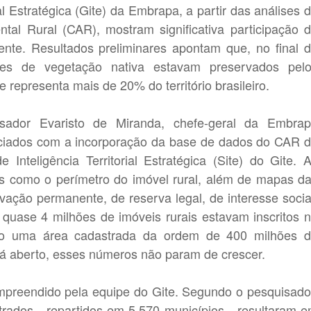
al Estratégica (Gite) da Embrapa, a partir das análises 
tal Rural (CAR), mostram significativa participação 
ente. Resultados preliminares apontam que, no final 
es de vegetação nativa estavam preservados pel
e representa mais de 20% do território brasileiro.
isador Evaristo de Miranda, chefe-geral da Embra
niciados com a incorporação da base de dados do CAR 
 Inteligência Territorial Estratégica (Site) do Gite. 
os como o perímetro do imóvel rural, além de mapas d
vação permanente, de reserva legal, de interesse socia
, quase 4 milhões de imóveis rurais estavam inscritos 
o uma área cadastrada da ordem de 400 milhões 
á aberto, esses números não param de crescer.
preendido pela equipe do Gite. Segundo o pesquisado
rados - repartidos em 5.570 municípios - resultaram 