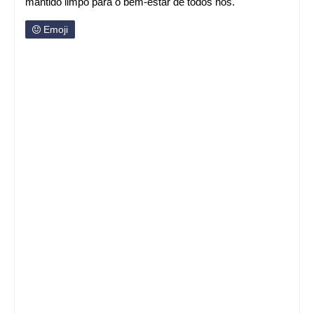
mantido limpo para o bem-estar de todos nós.
Emoji