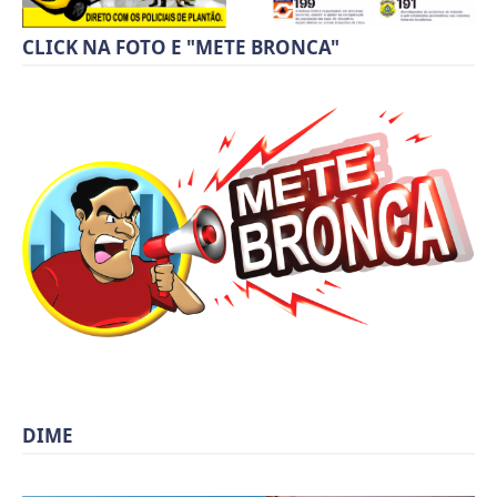
CLICK NA FOTO E "METE BRONCA"
DIME