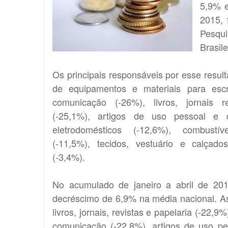
5,9% 
2015, 
Pesqui
Brasil
Os principais responsáveis por esse resul
de equipamentos e materiais para escrit
comunicação (-26%), livros, jornais r
(-25,1%), artigos de uso pessoal e d
eletrodomésticos (-12,6%), combustív
(-11,5%), tecidos, vestuário e calçad
(-3,4%).
No acumulado de janeiro a abril de 201
decréscimo de 6,9% na média nacional. As
livros, jornais, revistas e papelaria (-22,9
comunicação (-22,8%), artigos de uso pe