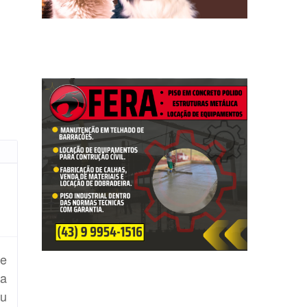
de
ra
iu