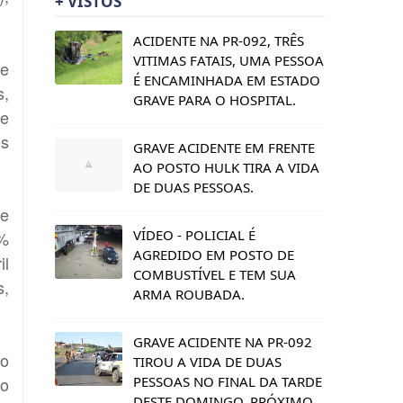
+ VISTOS
ACIDENTE NA PR-092, TRÊS
VITIMAS FATAIS, UMA PESSOA
 e
É ENCAMINHADA EM ESTADO
s,
GRAVE PARA O HOSPITAL.
 e
os
GRAVE ACIDENTE EM FRENTE
AO POSTO HULK TIRA A VIDA
DE DUAS PESSOAS.
 e
VÍDEO - POLICIAL É
2%
AGREDIDO EM POSTO DE
il
COMBUSTÍVEL E TEM SUA
s,
ARMA ROUBADA.
GRAVE ACIDENTE NA PR-092
do
TIROU A VIDA DE DUAS
PESSOAS NO FINAL DA TARDE
io
DESTE DOMINGO, PRÓXIMO