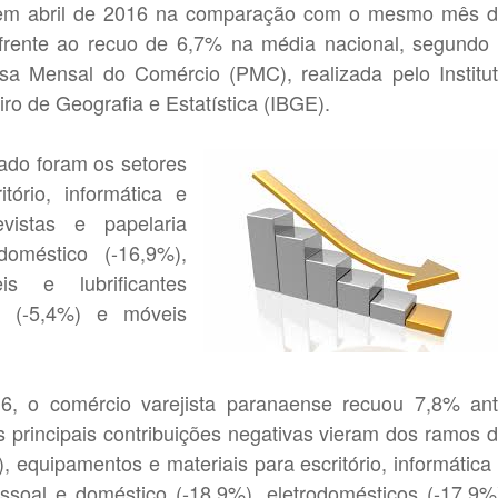
em abril de 2016 na comparação com o mesmo mês 
frente ao recuo de 6,7% na média nacional, segundo
sa Mensal do Comércio (PMC), realizada pelo Institu
eiro de Geografia e Estatística (IBGE).
tado foram os setores
ório, informática e
evistas e papelaria
oméstico (-16,9%),
eis e lubrificantes
os (-5,4%) e móveis
6, o comércio varejista paranaense recuou 7,8% an
 principais contribuições negativas vieram dos ramos 
%), equipamentos e materiais para escritório, informática
ssoal e doméstico (-18,9%), eletrodomésticos (-17,9%