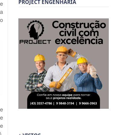
PROJECT ENGENHARIA
de
 a
to
te
de
 e
),