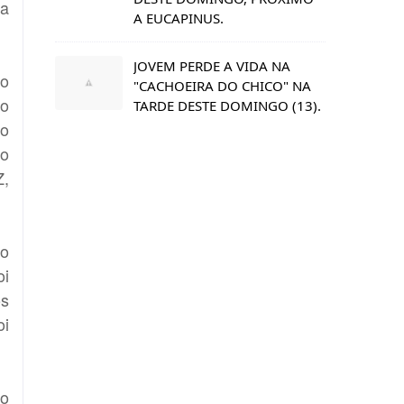
la
A EUCAPINUS.
JOVEM PERDE A VIDA NA
 o
"CACHOEIRA DO CHICO" NA
 o
TARDE DESTE DOMINGO (13).
 o
to
Z,
 o
oi
os
oi
ho