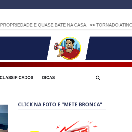
 E QUASE BATE NA CASA.
>>
TORNADO ATINGE PIRAÍ DO S
CLASSIFICADOS
DICAS
CLICK NA FOTO E "METE BRONCA"