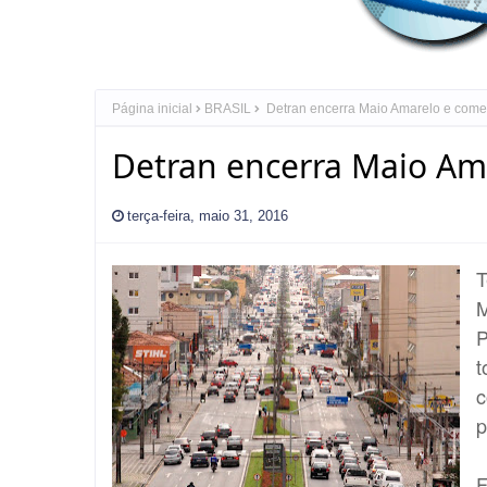
Página inicial
BRASIL
Detran encerra Maio Amarelo e co
Detran encerra Maio A
terça-feira, maio 31, 2016
T
M
P
t
c
p
F