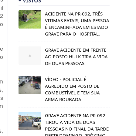
+ VISTOS
il
ACIDENTE NA PR-092, TRÊS
32
VITIMAS FATAIS, UMA PESSOA
 o
É ENCAMINHADA EM ESTADO
GRAVE PARA O HOSPITAL.
de
GRAVE ACIDENTE EM FRENTE
 o
AO POSTO HULK TIRA A VIDA
DE DUAS PESSOAS.
VÍDEO - POLICIAL É
om
AGREDIDO EM POSTO DE
s,
COMBUSTÍVEL E TEM SUA
as
ARMA ROUBADA.
am
GRAVE ACIDENTE NA PR-092
TIROU A VIDA DE DUAS
PESSOAS NO FINAL DA TARDE
s,
DESTE DOMINGO, PRÓXIMO