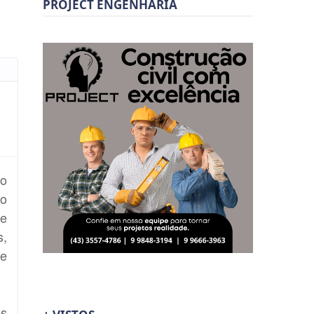
PROJECT ENGENHARIA
to
No
te
s,
ue
es