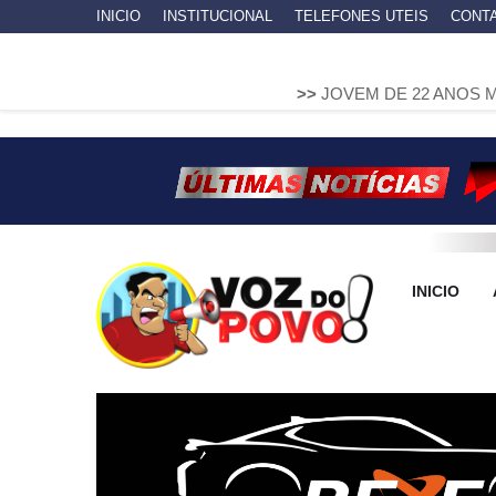
INICIO
INSTITUCIONAL
TELEFONES UTEIS
CONT
>>
JOVEM DE 22 ANOS MORRE EM COL
INICIO