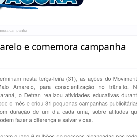
memora campanha
marelo e comemora campanha
erminam nesta terça-feira (31), as ações do Movimen
aio Amarelo, para conscientização no trânsito. 
araná, o Detran realizou atividades educativas duran
odo o mês e criou 31 pequenas campanhas publicitária
om duração de um dia cada uma, sobre atitudes q
odem fazer a diferença e salvar vidas.
oram quase 6 milhões de pessoas alcançadas nas red