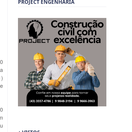
PROJECT ENGENHARIA
10
da
1)
 e
00
am
ou