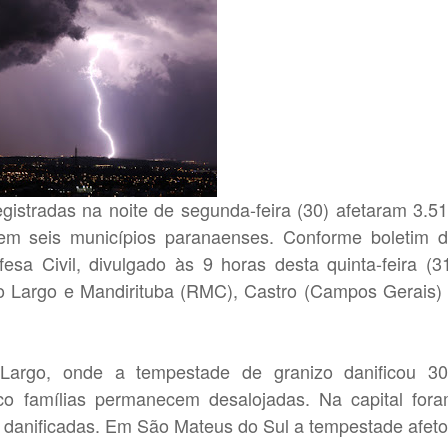
gistradas na noite de segunda-feira (30) afetaram 3.5
 em seis municípios paranaenses. Conforme boletim 
sa Civil, divulgado às 9 horas desta quinta-feira (3
po Largo e Mandirituba (RMC), Castro (Campos Gerais)
argo, onde a tempestade de granizo danificou 3
co famílias permanecem desalojadas. Na capital for
s danificadas. Em São Mateus do Sul a tempestade afet