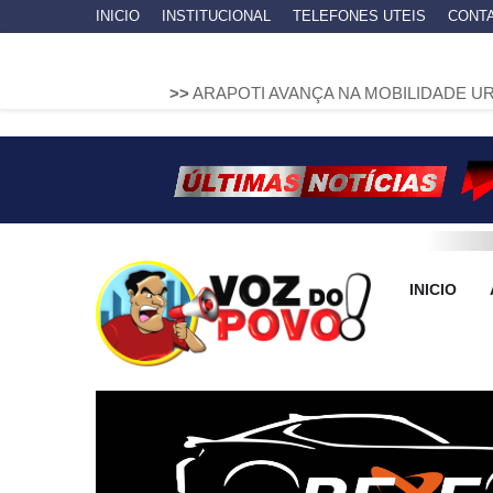
INICIO
INSTITUCIONAL
TELEFONES UTEIS
CONT
>>
ARAPOTI AVANÇA NA MOBILIDADE URBANA COM IN
INICIO