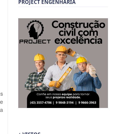
PROJECT ENGENHARIA
is
de
ia