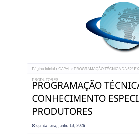
Página inicial
CAPAL
PROGRAMAÇÃO TÉCNICA DA 52ª E
PRODUTORES
PROGRAMAÇÃO TÉCNICA 
CONHECIMENTO ESPECI
PRODUTORES
quinta-feira, junho 18, 2026