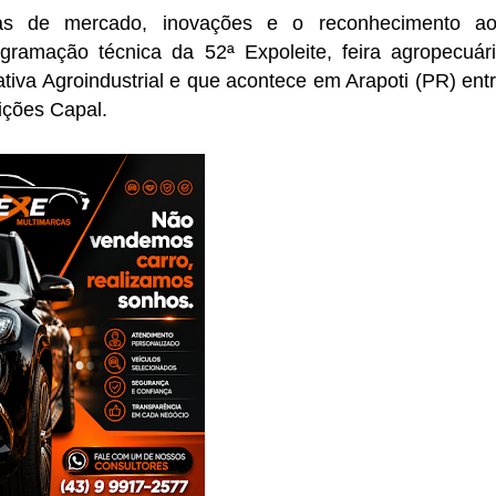
ias de mercado, inovações e o reconhecimento a
ogramação técnica da
52ª Expoleite
, feira agropecuár
iva Agroindustrial
e que acontece em Arapoti (PR) ent
ições Capal.