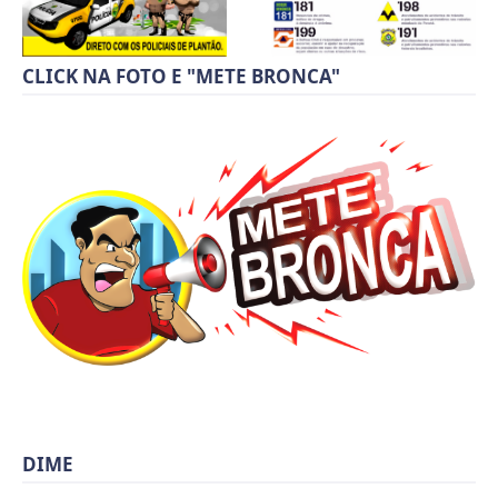
CLICK NA FOTO E "METE BRONCA"
DIME