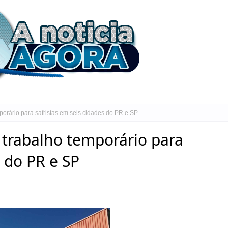
orário para safristas em seis cidades do PR e SP
 trabalho temporário para
s do PR e SP