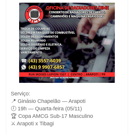
Serviço:
📍
Ginásio Chapelão
— Arapoti
🕖 19h — Quarta-feira (05/11)
🏆
Copa AMCG Sub-17 Masculino
⚔️
Arapoti x Tibagi