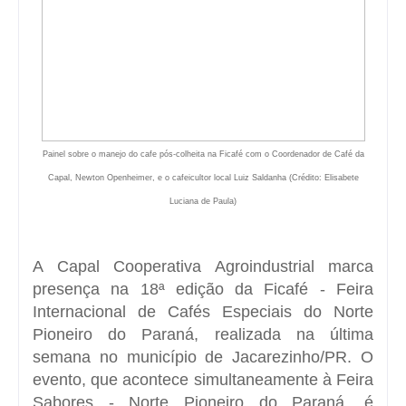
Painel sobre o manejo do cafe pós-colheita na Ficafé com o Coordenador de Café da
Capal
,
Newton Openheimer
, e o cafeicultor local
Luiz Saldanha
(Crédito: Elisabete
Luciana de Paula)
A
Capal Cooperativa Agroindustrial
marca
presença na 18ª edição da Ficafé - Feira
Internacional de Cafés Especiais do Norte
Pioneiro do Paraná, realizada na última
semana no município de
Jacarezinho/PR
. O
evento, que acontece simultaneamente à Feira
Sabores - Norte Pioneiro do Paraná, é