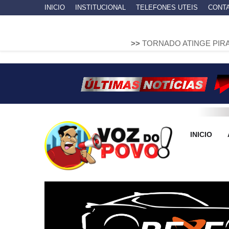
INICIO
INSTITUCIONAL
TELEFONES UTEIS
CONT
>>
TORNADO ATINGE PIRAÍ DO SUL E D
INICIO