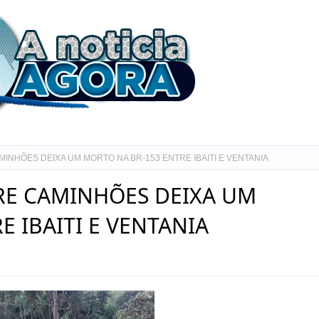
INHÕES DEIXA UM MORTO NA BR-153 ENTRE IBAITI E VENTANIA
RE CAMINHÕES DEIXA UM
 IBAITI E VENTANIA