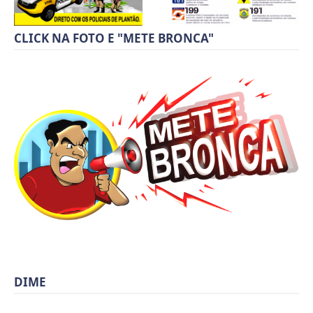
CLICK NA FOTO E "METE BRONCA"
DIME