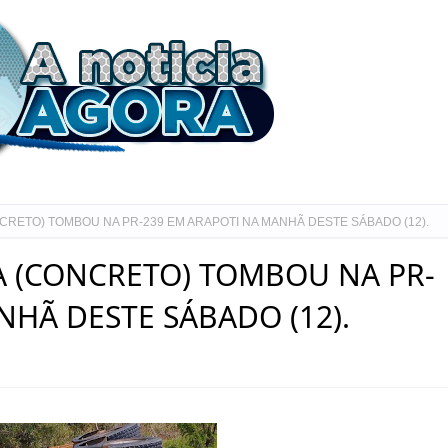
RETO) TOMBOU NA PR-239 EM ARAPOTI NA MANHÃ DESTE SÁBADO (12).
 (CONCRETO) TOMBOU NA PR-
NHÃ DESTE SÁBADO (12).