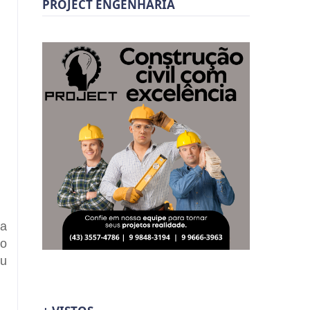
PROJECT ENGENHARIA
da
 o
ou