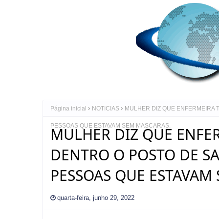
Página inicial
NOTICIAS
MULHER DIZ QUE ENFERMEIRA 
PESSOAS QUE ESTAVAM SEM MASCARAS.
MULHER DIZ QUE ENFE
DENTRO O POSTO DE S
PESSOAS QUE ESTAVAM 
quarta-feira, junho 29, 2022