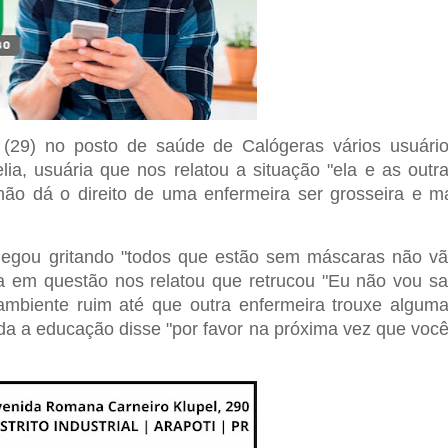
 (29) no posto de saúde de Calógeras vários usuári
a, usuária que nos relatou a situação "ela e as outr
ão dá o direito de uma enfermeira ser grosseira e m
hegou gritando "todos que estão sem máscaras não v
ia em questão nos relatou que retrucou "Eu não vou sa
 ambiente ruim até que outra enfermeira trouxe algum
a a educação disse "por favor na próxima vez que voc