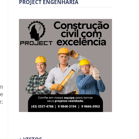
PROJECT ENGENHARIA
im
ce
e;