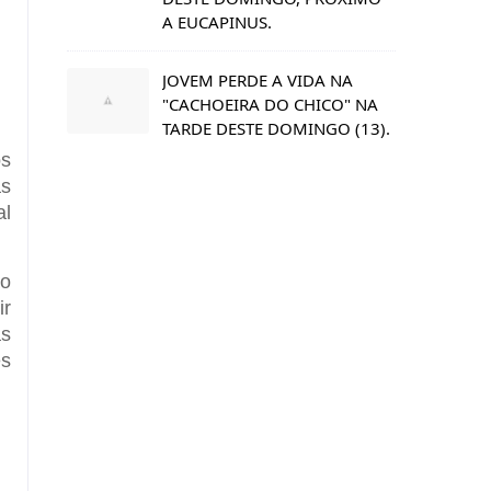
A EUCAPINUS.
JOVEM PERDE A VIDA NA
"CACHOEIRA DO CHICO" NA
TARDE DESTE DOMINGO (13).
os
as
al
ão
ir
as
ês