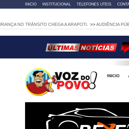
INICIO
INSTITUCIONAL
TELEFONES UTEIS
CONT
NSITO CHEGA A ARAPOTI.
>>
AUDIÊNCIA PÚBLICA VAI DE
INICIO