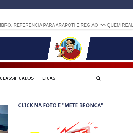
NCIA PARA ARAPOTI E REGIÃO
>>
QUEM REALMENTE PRODUZ
CLASSIFICADOS
DICAS
CLICK NA FOTO E "METE BRONCA"