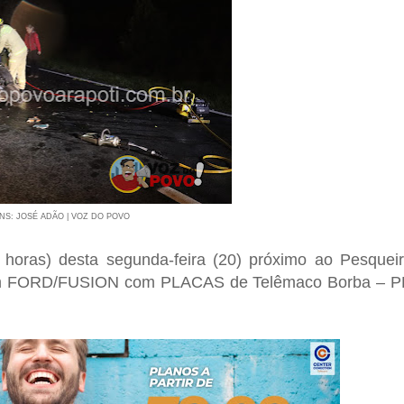
NS: JOSÉ ADÃO | VOZ DO POVO
 horas) desta segunda-feira (20) próximo ao Pesquei
 um FORD/FUSION com PLACAS de Telêmaco Borba – 