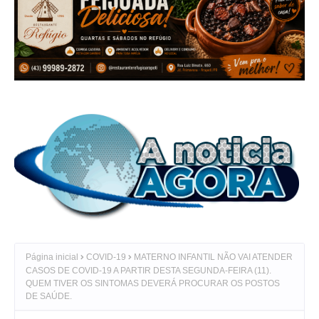
Página inicial
COVID-19
MATERNO INFANTIL NÃO VAI ATENDER
CASOS DE COVID-19 A PARTIR DESTA SEGUNDA-FEIRA (11).
QUEM TIVER OS SINTOMAS DEVERÁ PROCURAR OS POSTOS
DE SAÚDE.