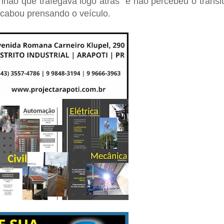
hão que trafegava logo atrás e não percebeu o transi
acabou prensando o veículo.