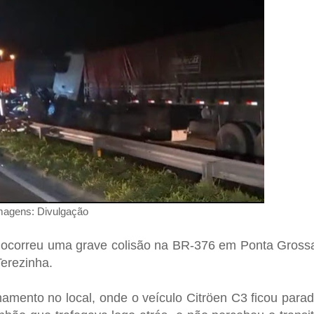
magens: Divulgação
l, ocorreu uma grave colisão na BR-376 em Ponta Gross
Terezinha.
mento no local, onde o veículo Citröen C3 ficou para