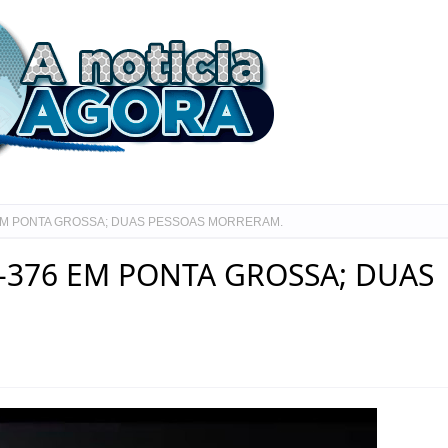
 EM PONTA GROSSA; DUAS PESSOAS MORRERAM.
-376 EM PONTA GROSSA; DUAS