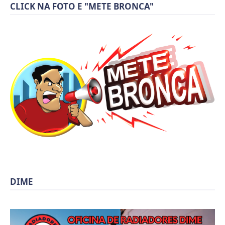
CLICK NA FOTO E "METE BRONCA"
DIME