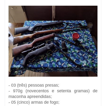
- 03 (três) pessoas presas;
- 970g (novecentos e setenta gramas) de
maconha apreendidas;
- 05 (cinco) armas de fogo;