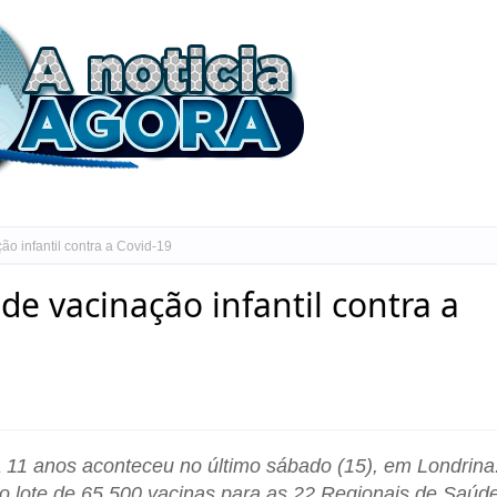
o infantil contra a Covid-19
e vacinação infantil contra a
a 11 anos aconteceu no último sábado (15), em Londrina
 o lote de 65.500 vacinas para as 22 Regionais de Saúde