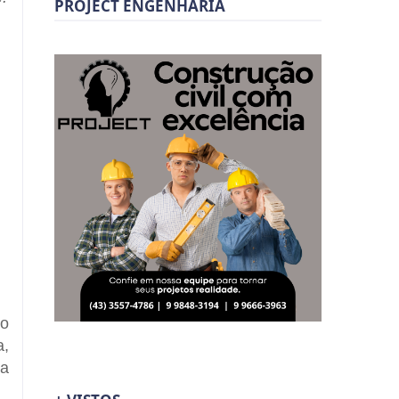
PROJECT ENGENHARIA
no
a,
 a