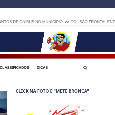
NIBUS NO MUNICÍPIO
>>
COLISÃO FRONTAL ENTRE DUAS FIA
CLASSIFICADOS
DICAS
CLICK NA FOTO E "METE BRONCA"