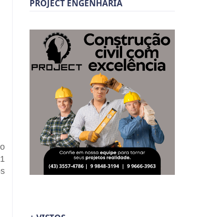
PROJECT ENGENHARIA
ão
21
os