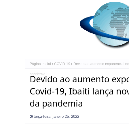
Página inicial
COVID-19
Devido ao aumento exponencial no 
pandemia
Devido ao aumento expo
Covid-19, Ibaiti lança n
da pandemia
terça-feira, janeiro 25, 2022