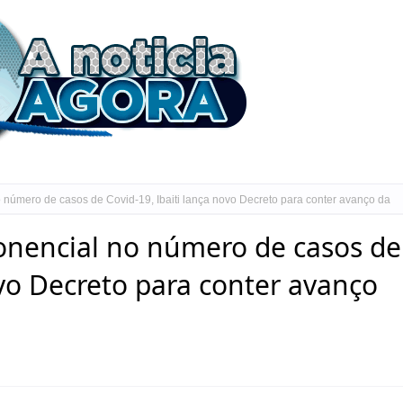
número de casos de Covid-19, Ibaiti lança novo Decreto para conter avanço da
nencial no número de casos de
ovo Decreto para conter avanço