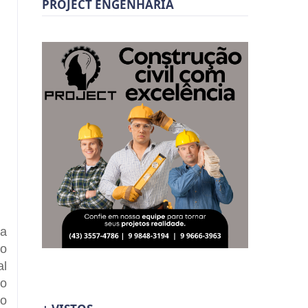
PROJECT ENGENHARIA
ta
co
al
do
lo