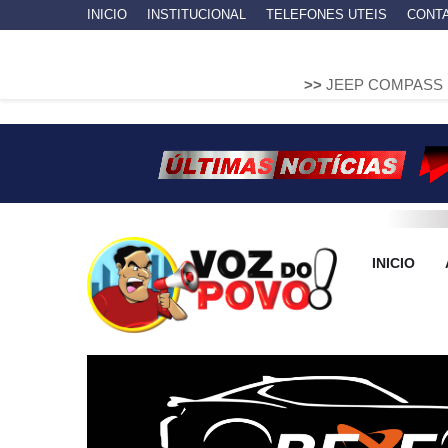
INICIO
INSTITUCIONAL
TELEFONES UTEIS
CONT
>>
JEEP COMPASS SOBE EM MUR
INICIO