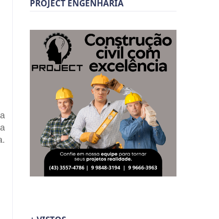
PROJECT ENGENHARIA
la
ra
a.