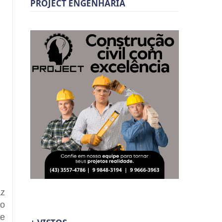
PROJECT ENGENHARIA
az
 o
 e