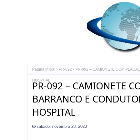
Página inicial
PR-092
PR-092 – CAMIONETE COM PLACA
HOSPITAL
PR-092 – CAMIONETE C
BARRANCO E CONDUTO
HOSPITAL
sábado, novembro 28, 2020