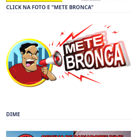
CLICK NA FOTO E "METE BRONCA"
DIME