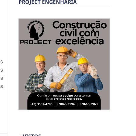
PROJECT ENGENHARIA
os
os
os
os