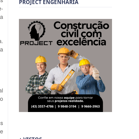
PROJECT ENGENHARIA
e-
ia
a.
ra
al
do
is
ue