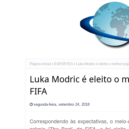
Página inicial
ESPORTES
Luka Modric é eleito o melhor jo
Luka Modric é eleito o 
FIFA
segunda-feira, setembro 24, 2018
Correspondendo às expectativas, o meio-
prêmio “The Best’, da FIFA, e foi eleit