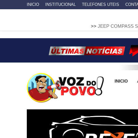
INICIO
INSTITUCIONAL
TELEFONES UTEIS
CONT
>>
JEEP COMPASS SOBE EM MURE
INICIO