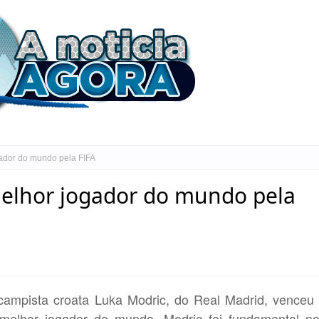
gador do mundo pela FIFA
melhor jogador do mundo pela
campista croata Luka Modric, do Real Madrid, venceu
o melhor jogador do mundo. Modric foi fundamental n