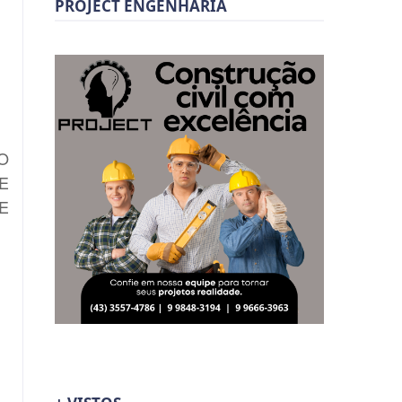
PROJECT ENGENHARIA
O
E
E