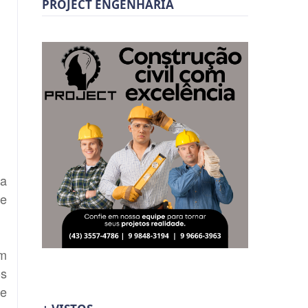
PROJECT ENGENHARIA
ta
de
um
os
de