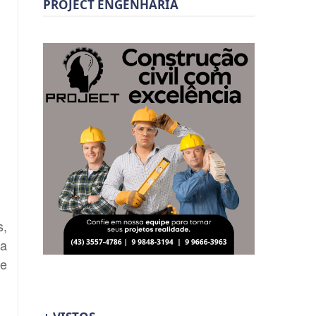
PROJECT ENGENHARIA
s,
va
te