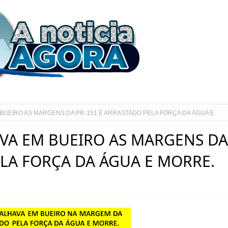
UEIRO AS MARGENS DA PR-151 É ARRASTADO PELA FORÇA DA ÁGUA E
A EM BUEIRO AS MARGENS DA
ELA FORÇA DA ÁGUA E MORRE.