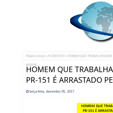
Página inicial
ACIDENTES
HOMEM QUE TRABALHAVA EM B
MORRE.
HOMEM QUE TRABALHAV
PR-151 É ARRASTADO P
terça-feira, dezembro 05, 2017