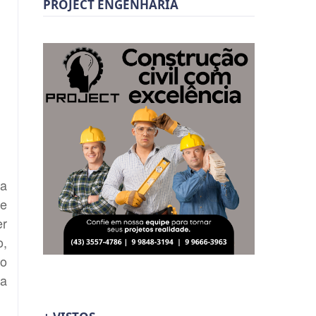
PROJECT ENGENHARIA
ha
 e
er
o,
 o
ta