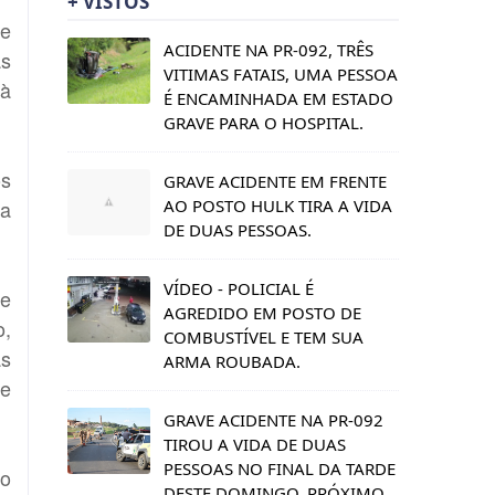
+ VISTOS
de
ACIDENTE NA PR-092, TRÊS
as
VITIMAS FATAIS, UMA PESSOA
 à
É ENCAMINHADA EM ESTADO
GRAVE PARA O HOSPITAL.
os
GRAVE ACIDENTE EM FRENTE
AO POSTO HULK TIRA A VIDA
da
DE DUAS PESSOAS.
VÍDEO - POLICIAL É
de
AGREDIDO EM POSTO DE
o,
COMBUSTÍVEL E TEM SUA
as
ARMA ROUBADA.
re
GRAVE ACIDENTE NA PR-092
TIROU A VIDA DE DUAS
PESSOAS NO FINAL DA TARDE
do
DESTE DOMINGO, PRÓXIMO