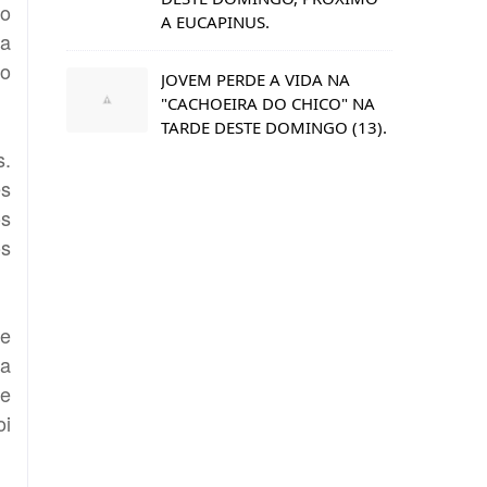
ão
A EUCAPINUS.
la
ho
JOVEM PERDE A VIDA NA
"CACHOEIRA DO CHICO" NA
TARDE DESTE DOMINGO (13).
s.
es
os
os
 e
la
de
oi