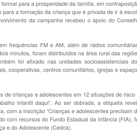
 formal para a prosperidade da família, em contraposiç
co para a formação da criança que é privada de ir à esco
envolvimento da campanha recebeu o apoio do Consel
 em frequências FM e AM, além de rádios comunitária
is minutos, foram distribuídos na área rural das regiõ
Também foi afixado nas unidades socioassistenciais d
s, cooperativas, centros comunitários, igrejas e espaç
ões de crianças e adolescentes em 12 situações de risco
abalho infantil daqui”. Ao ser dobrada, a etiqueta reve
ia, com a inscrição “Crianças e adolescentes precisam 
do com recursos do Fundo Estadual da Infância (FIA), f
ça e do Adolescente (Cedca).