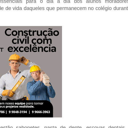
 essenciais para o dia a dia dos alunos moradore
ade de vida daqueles que permanecem no colégio duran
estão sabonetes, pasta de dente, escovas dentais