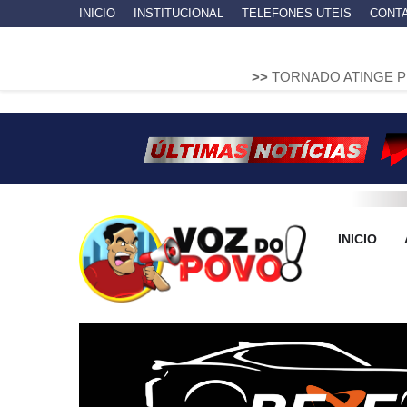
INICIO
INSTITUCIONAL
TELEFONES UTEIS
CONT
>>
TORNADO ATINGE PIRAÍ DO SUL E
INICIO